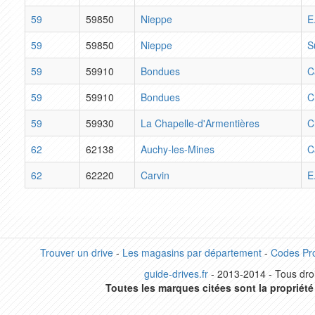
59
59850
Nieppe
E
59
59850
Nieppe
S
59
59910
Bondues
C
59
59910
Bondues
C
59
59930
La Chapelle-d'Armentières
C
62
62138
Auchy-les-Mines
C
62
62220
Carvin
E
Trouver un drive
-
Les magasins par département
-
Codes Pr
guide-drives.fr
- 2013-2014 - Tous droi
Toutes les marques citées sont la propriété