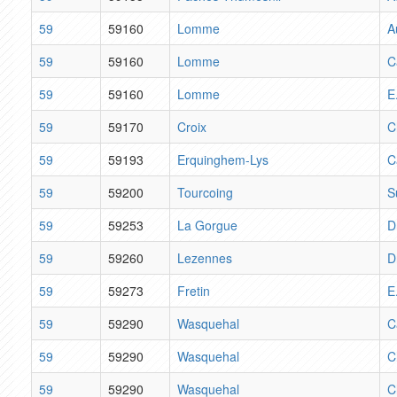
59
59160
Lomme
A
59
59160
Lomme
C
59
59160
Lomme
E
59
59170
Croix
C
59
59193
Erquinghem-Lys
C
59
59200
Tourcoing
S
59
59253
La Gorgue
D
59
59260
Lezennes
D
59
59273
Fretin
E
59
59290
Wasquehal
C
59
59290
Wasquehal
C
59
59290
Wasquehal
C