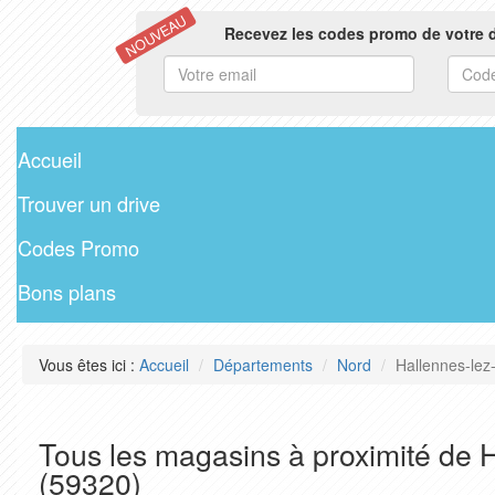
NOUVEAU
Recevez les codes promo de votre d
Accueil
Trouver un drive
Codes Promo
Bons plans
Vous êtes ici :
Accueil
Départements
Nord
Hallennes-lez
Tous les magasins à proximité de 
(59320)