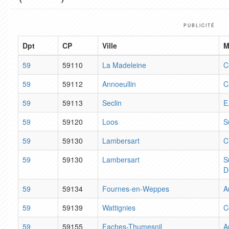
PUBLICITÉ
Dpt
CP
Ville
M
59
59110
La Madeleine
C
59
59112
Annoeullin
C
59
59113
Seclin
E
59
59120
Loos
S
59
59130
Lambersart
C
59
59130
Lambersart
S
D
59
59134
Fournes-en-Weppes
A
59
59139
Wattignies
C
59
59155
Faches-Thumesnil
A