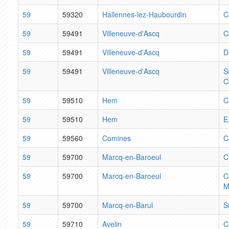
59
59320
Hallennes-lez-Haubourdin
C
59
59491
Villeneuve-d'Ascq
C
59
59491
Villeneuve-d'Ascq
D
59
59491
Villeneuve-d'Ascq
S
C
59
59510
Hem
C
59
59510
Hem
E
59
59560
Comines
C
59
59700
Marcq-en-Baroeul
C
59
59700
Marcq-en-Baroeul
C
M
59
59700
Marcq-en-Barul
S
59
59710
Avelin
C