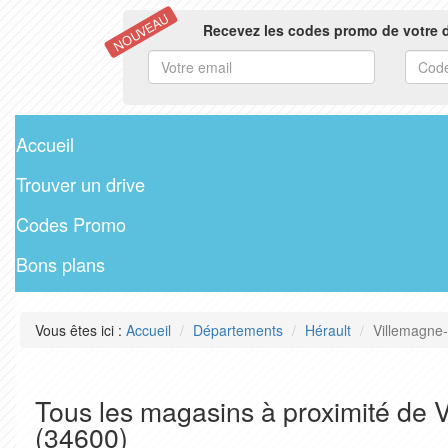
NOUVEAU
Recevez les codes promo de votre d
Accueil
Trouver un drive
Codes Promo
Bons plans
Vous êtes ici :
Accueil
Départements
Hérault
Villemagne-
Tous les magasins à proximité de V
(34600)