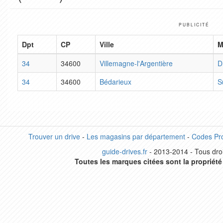
PUBLICITÉ
Dpt
CP
Ville
M
34
34600
Villemagne-l'Argentière
D
34
34600
Bédarieux
S
Trouver un drive
-
Les magasins par département
-
Codes Pr
guide-drives.fr
- 2013-2014 - Tous droi
Toutes les marques citées sont la propriété