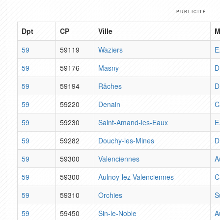
PUBLICITÉ
Dpt
CP
Ville
M
59
59119
Waziers
E
59
59176
Masny
D
59
59194
Râches
D
59
59220
Denain
C
59
59230
Saint-Amand-les-Eaux
E
59
59282
Douchy-les-Mines
D
59
59300
Valenciennes
A
59
59300
Aulnoy-lez-Valenciennes
C
59
59310
Orchies
S
59
59450
Sin-le-Noble
A