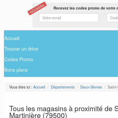
NOUVEAU
Recevez les codes promo de votre d
Accueil
Trouver un drive
Codes Promo
Bons plans
Vous êtes ici :
Accueil
Départements
Deux-Sèvres
Saint-
Tous les magasins à proximité de S
Martinière (79500)