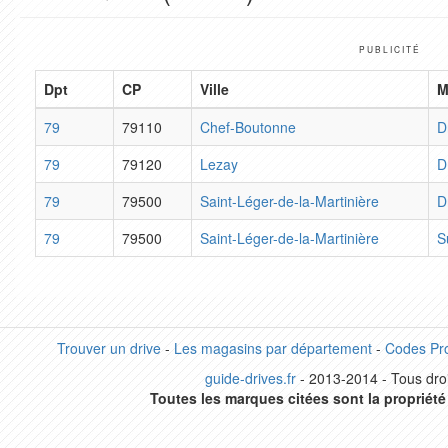
PUBLICITÉ
Dpt
CP
Ville
M
79
79110
Chef-Boutonne
D
79
79120
Lezay
D
79
79500
Saint-Léger-de-la-Martinière
D
79
79500
Saint-Léger-de-la-Martinière
S
Trouver un drive
-
Les magasins par département
-
Codes Pr
guide-drives.fr
- 2013-2014 - Tous droi
Toutes les marques citées sont la propriété