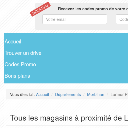
NOUVEAU
Recevez les codes promo de votre d
Accueil
Trouver un drive
Codes Promo
Bons plans
Vous êtes ici :
Accueil
Départements
Morbihan
Larmor-P
Tous les magasins à proximité de 