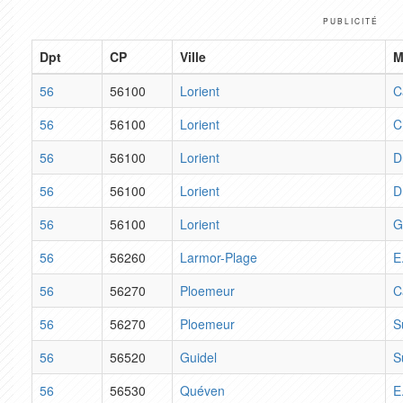
PUBLICITÉ
Dpt
CP
Ville
M
56
56100
Lorient
C
56
56100
Lorient
C
56
56100
Lorient
D
56
56100
Lorient
D
56
56100
Lorient
G
56
56260
Larmor-Plage
E
56
56270
Ploemeur
C
56
56270
Ploemeur
S
56
56520
Guidel
S
56
56530
Quéven
E