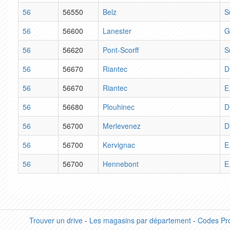
56
56550
Belz
S
56
56600
Lanester
G
56
56620
Pont-Scorff
S
56
56670
Riantec
D
56
56670
Riantec
E
56
56680
Plouhinec
D
56
56700
Merlevenez
D
56
56700
Kervignac
E
56
56700
Hennebont
E
Trouver un drive
-
Les magasins par département
-
Codes Pr