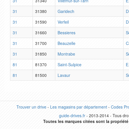
31
31340
Villemur-sur-Tarn
E
31
31380
Garidech
D
31
31590
Verfeil
D
31
31660
Bessieres
S
31
31700
Beauzelle
C
31
31850
Montrabe
S
81
81370
Saint-Sulpice
E
81
81500
Lavaur
S
Trouver un drive
-
Les magasins par département
-
Codes Pr
guide-drives.fr
- 2013-2014 - Tous droi
Toutes les marques citées sont la propriété