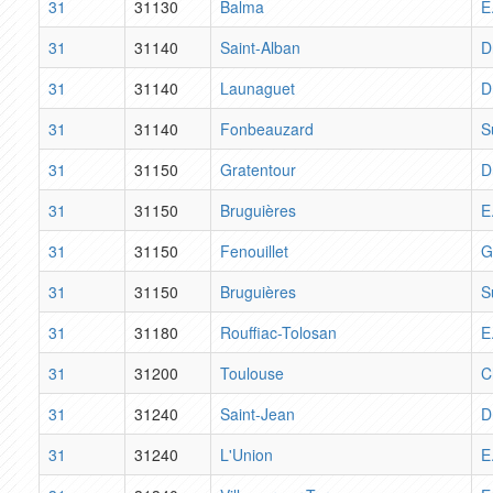
31
31130
Balma
E
31
31140
Saint-Alban
D
31
31140
Launaguet
D
31
31140
Fonbeauzard
S
31
31150
Gratentour
D
31
31150
Bruguières
E
31
31150
Fenouillet
G
31
31150
Bruguières
S
31
31180
Rouffiac-Tolosan
E
31
31200
Toulouse
C
31
31240
Saint-Jean
D
31
31240
L'Union
E