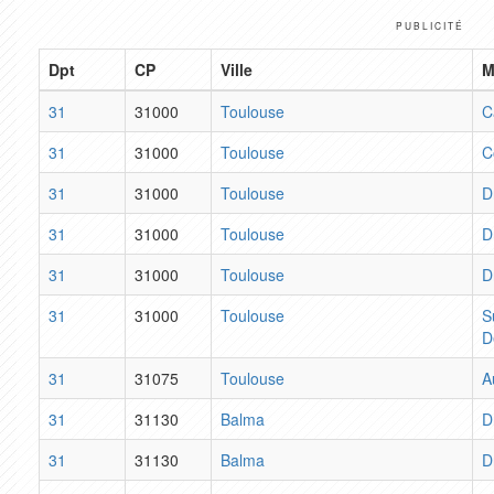
PUBLICITÉ
Dpt
CP
Ville
M
31
31000
Toulouse
C
31
31000
Toulouse
C
31
31000
Toulouse
D
31
31000
Toulouse
D
31
31000
Toulouse
D
31
31000
Toulouse
S
D
31
31075
Toulouse
A
31
31130
Balma
D
31
31130
Balma
D