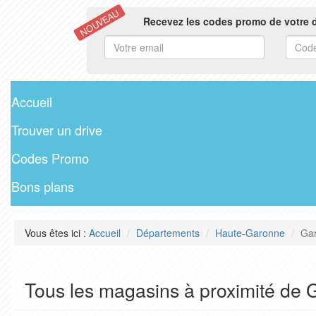
NOUVEAU
Recevez les codes promo de votre d
Accueil
Trouver un drive
Codes Promo
Bons plans
Vous êtes ici :
Accueil
Départements
Haute-Garonne
Gar
Tous les magasins à proximité de 