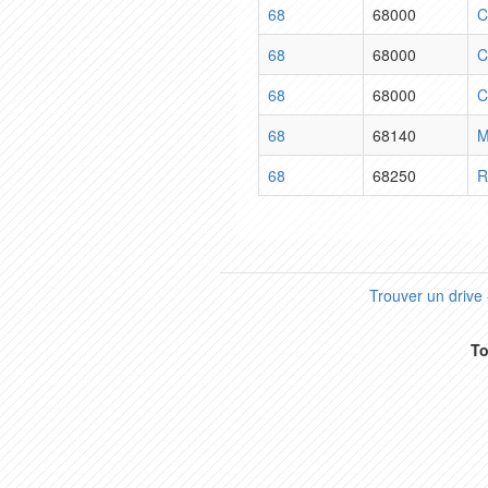
68
68000
C
68
68000
C
68
68000
C
68
68140
M
68
68250
R
Trouver un drive
To