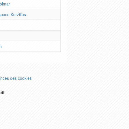
olmar
pace Korzilius
h
ences des cookies
tif