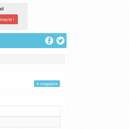
il
6 magasins