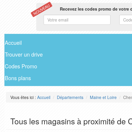
NOUVEAU
Recevez les codes promo de votre d
Accueil
Trouver un drive
Codes Promo
Bons plans
Vous êtes ici :
Accueil
Départements
Maine et Loire
Chem
Tous les magasins à proximité de 