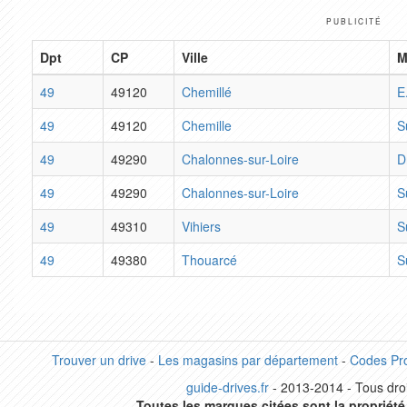
PUBLICITÉ
Dpt
CP
Ville
M
49
49120
Chemillé
E
49
49120
Chemille
S
49
49290
Chalonnes-sur-Loire
D
49
49290
Chalonnes-sur-Loire
S
49
49310
Vihiers
S
49
49380
Thouarcé
S
Trouver un drive
-
Les magasins par département
-
Codes Pr
guide-drives.fr
- 2013-2014 - Tous droi
Toutes les marques citées sont la propriété