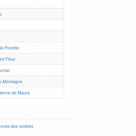
c
 la Ponétie
nt Flour
uriac
Es-Montagne
tienne de Maurs
ences des cookies