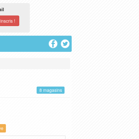
il
8 magasins
ve