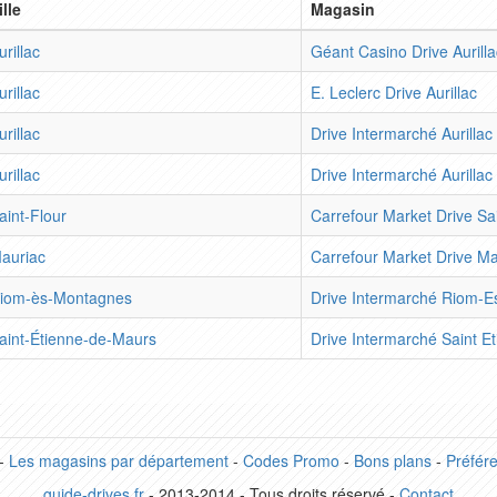
ille
Magasin
urillac
Géant Casino Drive Aurilla
urillac
E. Leclerc Drive Aurillac
urillac
Drive Intermarché Aurillac
urillac
Drive Intermarché Aurillac
aint-Flour
Carrefour Market Drive Sai
auriac
Carrefour Market Drive Ma
iom-ès-Montagnes
Drive Intermarché Riom-
aint-Étienne-de-Maurs
Drive Intermarché Saint E
-
Les magasins par département
-
Codes Promo
-
Bons plans
-
Préfér
guide-drives.fr
- 2013-2014 - Tous droits réservé -
Contact