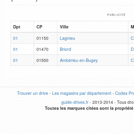
PUBLICITÉ
Dpt
CP
Ville
M
01
01150
Lagnieu
C
01
01470
Briord
D
01
01500
Ambérieu-en-Bugey
C
Trouver un drive
-
Les magasins par département
-
Codes Pr
guide-drives.fr
- 2013-2014 - Tous droi
Toutes les marques citées sont la propriété