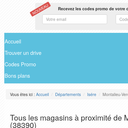
NOUVEAU
Recevez les codes promo de votre d
Accueil
Trouver un drive
Codes Promo
Bons plans
Vous êtes ici :
Accueil
Départements
Isére
Montalieu-Ver
Tous les magasins à proximité de 
(38390)