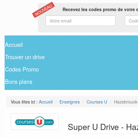
NOUVEAU
Recevez les codes promo de votre d
Accueil
Trouver un drive
Codes Promo
Bons plans
Vous êtes ici :
Accueil
Enseignes
Courses U
Hazebrouck
Super U Drive - H