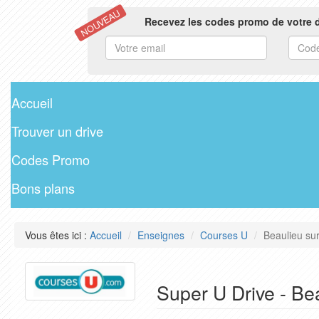
NOUVEAU
Recevez les codes promo de votre d
Accueil
Trouver un drive
Codes Promo
Bons plans
Vous êtes ici :
Accueil
Enseignes
Courses U
Beaulieu su
Super U Drive - Be