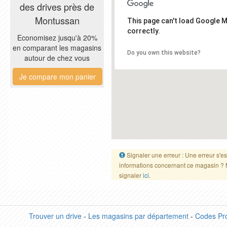
des drives près de
Montussan
This page can't load Google 
correctly.
Economisez jusqu'à 20%
en comparant les magasins
Do you own this website?
autour de chez vous
Je compare mon panier
Signaler une erreur : Une erreur s'es
informations concernant ce magasin ? 
signaler
ici
.
Trouver un drive
-
Les magasins par département
-
Codes Pr