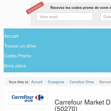
NOUVEAU
Recevez les codes promo de votre d
Accueil
Trouver un drive
Codes Promo
Bons plans
Vous êtes ici :
Accueil
Enseignes
Carrefour Drive
Barnevi
Carrefour Market Dr
(50270)